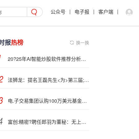
公众号
电子报
客户端
时报
热榜
换一换
20?25年AI智能炒股软件推荐分析：新浪财经APP、同花顺、东方财富居前三
法狮龙：提名王磊先生<为>第三届;董事会独立董事候选人
电.子交易集团认购100万美元基金的Q类股份
富创:精密?聘任郎羽为董秘：无上市公司董秘工作经验 前三季度公司净利减少80.24%