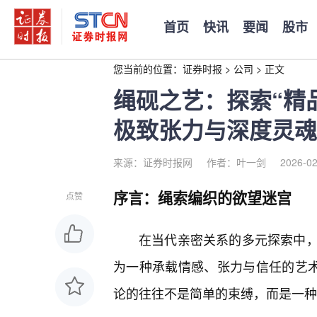
首页
快讯
要闻
股市
您当前的位置：
证券时报
>
公司
>
正文
绳砚之艺：探索“精
极致张力与深度灵魂
来源：证券时报网
作者：叶一剑
2026-02
序言：绳索编织的欲望迷宫
点赞
在当代亲密关系的多元探索中
为一种承载情感、张力与信任的艺术
论的往往不是简单的束缚，而是一种