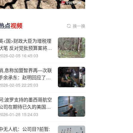
热点
视频
换一换
英<国>财政大臣为增税埋
伏笔 反对党批预算案将是
一颗难以下咽的苦药丸
2026-02-05 16:45:03
消,息称加盟智界再—次联
手余承东：赵明回应了三
个字
2026-02-05 22:25:03
阿;波罗支持的墨西哥航空
公司在期待已久的美国首
次公开募股中融资约 2.23
2026-01-28 15:24:03
亿美元
中无人机：公司目?前暂: