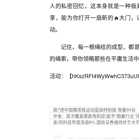
人的私密回忆，这本身就是一种极
享，能为你打开一扇新的🔥大门
动。
记住，每一根绳结的成型，都
的绳索，带你领略那些在平庸生活中
活动：【
hKszRFt4WyWwhC373uU
路?虎中国推揽胜运动蓝焰特别版 限量50台
中金：首次覆盖德昌电机控;股予“跑赢行业”评级
金!风科技早盘涨逾8% 国信证券维持优于大