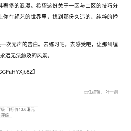
其奢侈的浪漫。希望这份关于一区与二区的技巧分
，让你在绳艺的世界里，找到那份久违的、纯粹的悸
是一次无声的告白。去练习吧，去感受吧，让那纠缠
永远无法触及的风景。
SCFaHYXjb8Z
】
责任编辑： 叶一剑
 目标价43.6港元
市评级