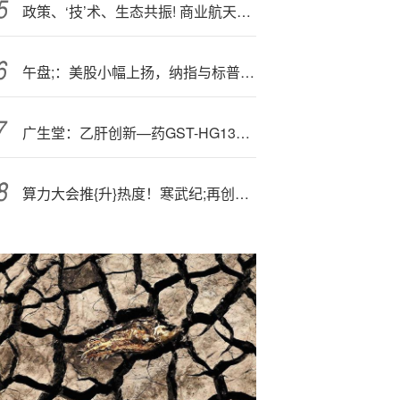
政策、‘技’术、生态共振! 商业航天万亿级市场蓄势待发
午盘;：美股小幅上扬，纳指与标普500指数创盘中新高
广生堂：乙肝创新—药GST-HG131临床研究成果获国际学术认可
算力大会推{升}热度！寒武纪;再创新高，科创人工智能ETF（589520）放量突破上市高点，近60日吸金1．05亿元！